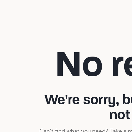
No r
We're sorry, 
not
Can't find what you need? Take a m